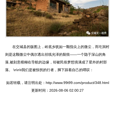
在交城县的版图上，岭底乡犹如一颗指尖上的微尘，而圪洞村
则是这颗微尘中偶尔透出丝线光泽的裂痕——一个隐于深山的角
落,被刻意模糊在导航的边缘，却被民俗梦想填满成了星外的村部
落。 \n\n\t我们是被惊扰的行者，脚下踩着自己的喟叹：
如若转载，请注明出处：http://www.99t99.com/product/348.html
更新时间：2026-08-06 02:00:27