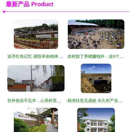
最新产品
Product
追寻红色记忆 感悟革命精神 红色记忆 老区风采 系列文艺采风走进城厢马院老区村
农村除了养猪赚钱外，这6个销路好的养殖项目，搞好了比种粮赚钱
在外创业不忘本，心系村里众乡亲——记方城县杨楼镇在外创业者群体
精准扶贫见成效 永久村产业体系照亮相家致富路，星外系村部落焕发新气象