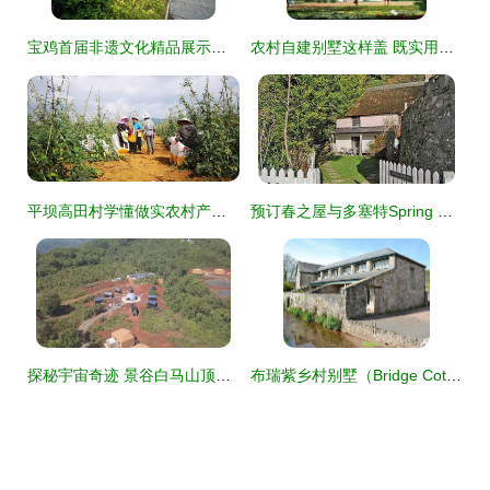
宝鸡首届非遗文化精品展示周暨西府里文化艺术村开园——星外系村部落盛装启幕
农村自建别墅这样盖 既实用又上档次有面子
平坝高田村学懂做实农村产业革命“八要素”系列报道之二 星外系村部落
预订春之屋与多塞特Spring Cottage的乡村度假指南
探秘宇宙奇迹 景谷白马山顶的“火星部落”惊艳亮相
布瑞紫乡村别墅（Bridge Cottage）预订指南与深度评测