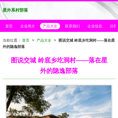
星外系村部落
首页
企业简介
产品大全
联系我们
企业信息
访客
>
>
当前位置：
首页
产品大全
图说交城 岭底乡圪洞村——落在星
外的隐逸部落
图说交城 岭底乡圪洞村——落在星
外的隐逸部落