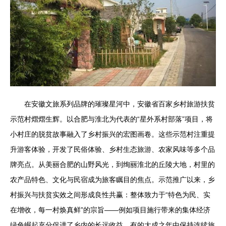
在安徽文旅系列品牌的璀璨星河中，安徽省百家乡村旅游扶贫
示范村熠熠生辉。以合肥与淮北为代表的“星外系村部落”项目，将
小村庄的脱贫故事融入了乡村振兴的宏图画卷。这些示范村注重提
升游客体验，开发了民俗体验、乡村生态旅游、农家风味等多个品
牌亮点。从美丽合肥的山野风光，到绚丽淮北的丘陵大地，村里的
农产品特色、文化与民宿成为旅客瞩目的焦点。示范推广以来，乡
村振兴与扶贫实效之间形成良性共赢：整体致力于“特色为民、实
在增收，每一村焕真鲜”的宗旨——例如项目施行带来的集体经济
绿色崛起充分促进了乡内的长远收益。有的大成之年中保持连续旅