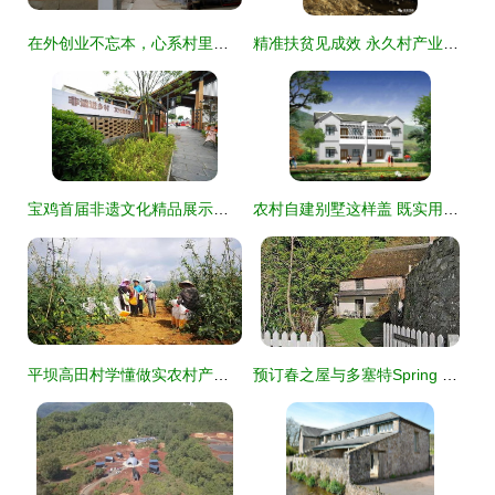
在外创业不忘本，心系村里众乡亲——记方城县杨楼镇在外创业者群体
精准扶贫见成效 永久村产业体系照亮相家致富路，星外系村部落焕发新气象
宝鸡首届非遗文化精品展示周暨西府里文化艺术村开园——星外系村部落盛装启幕
农村自建别墅这样盖 既实用又上档次有面子
平坝高田村学懂做实农村产业革命“八要素”系列报道之二 星外系村部落
预订春之屋与多塞特Spring Cottage的乡村度假指南