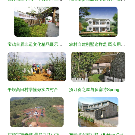
宝鸡首届非遗文化精品展示周暨西府里文化艺术村开园——星外系村部落盛装启幕
农村自建别墅这样盖 既实用又上档次有面子
平坝高田村学懂做实农村产业革命“八要素”系列报道之二 星外系村部落
预订春之屋与多塞特Spring Cottage的乡村度假指南
探秘宇宙奇迹 景谷白马山顶的“火星部落”惊艳亮相
布瑞紫乡村别墅（Bridge Cottage）预订指南与深度评测