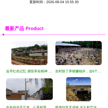
更新时间：2026-08-04 15:55:30
最新产品
Product
追寻红色记忆 感悟革命精神 红色记忆 老区风采 系列文艺采风走进城厢马院老区村
农村除了养猪赚钱外，这6个销路好的养殖项目，搞好了比种粮赚钱
在外创业不忘本，心系村里众乡亲——记方城县杨楼镇在外创业者群体
精准扶贫见成效 永久村产业体系照亮相家致富路，星外系村部落焕发新气象