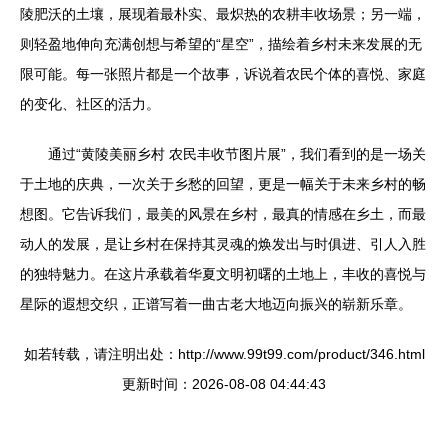
陵肥沃的土壤，展现着最朴实、最炽热的农耕丰收场景；另一端，
则轻盈地伸向充满创想与希望的“星空”，描绘着乡村未来发展的无
限可能。每一张照片都是一个故事，诉说着农民个体的喜悦、家庭
的变化、社区的活力。
通过“黄陵美丽乡村 农民丰收节图片展”，我们看到的是一场关
于土地的庆典，一次关于乡愁的回望，更是一幅关于未来乡村的畅
想图。它告诉我们，最美的风景在乡村，最真的情感在乡土，而最
动人的发展，是让乡村在保持其灵魂的焕发出与时俱进、引人入胜
的独特魅力。在这片承载着华夏文明初曙的土地上，丰收的喜悦与
星际的遐想交织，正谱写着一曲古老大地迈向振兴的崭新乐章。
如若转载，请注明出处：http://www.99t99.com/product/346.html
更新时间：2026-08-08 04:44:43