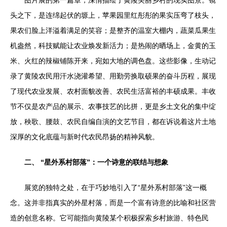
图片展的第一篇章，深情描绘了黄陵美丽乡村的现实图景。镜
头之下，是连绵起伏的塬上，苹果园里红彤彤的果实压弯了枝头，
果农们脸上洋溢着满足的笑容；是整齐的温室大棚内，蔬菜瓜果生
机盎然，科技赋能让农业焕发新活力；是热闹的晒场上，金黄的玉
米、火红的辣椒铺陈开来，宛如大地的调色盘。这些影像，生动记
录了黄陵农民用汗水浇灌希望、用勤劳换取硕果的奋斗历程，展现
了现代农业发展、农村面貌改善、农民生活富裕的丰硕成果。丰收
节不仅是农产品的展示、农事技艺的比拼，更是乡土文化的集中绽
放，秧歌、腰鼓、农民自编自演的文艺节目，都在诉说着这片土地
深厚的文化底蕴与新时代农民昂扬的精神风貌。
二、 “星外系村部落”：一个诗意的联结与想象
展览的独特之处，在于巧妙地引入了“星外系村部落”这一概
念。这并非指真实的外星村落，而是一个富有诗意的比喻和社区营
造的创意名称。它可能指向黄陵某个积极探索乡村旅游、特色民