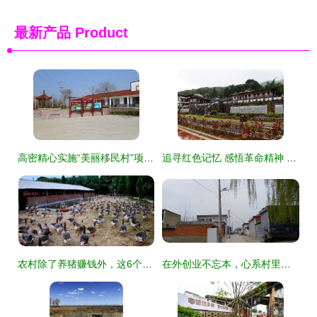
最新产品
Product
高密精心实施“美丽移民村”项目，集中打造乡村振兴精品片区——“星外系”村部落焕新颜
追寻红色记忆 感悟革命精神 红色记忆 老区风采 系列文艺采风走进城厢马院老区村
农村除了养猪赚钱外，这6个销路好的养殖项目，搞好了比种粮赚钱
在外创业不忘本，心系村里众乡亲——记方城县杨楼镇在外创业者群体