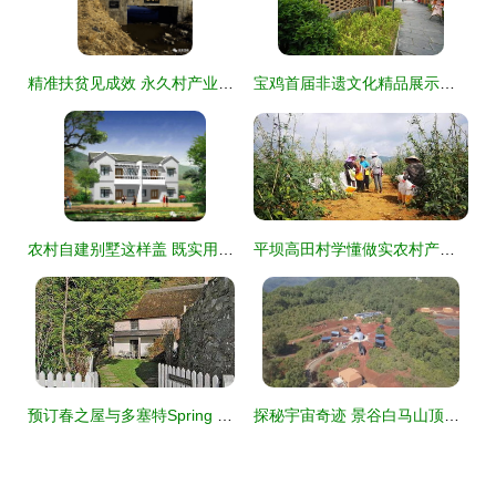
精准扶贫见成效 永久村产业体系照亮相家致富路，星外系村部落焕发新气象
宝鸡首届非遗文化精品展示周暨西府里文化艺术村开园——星外系村部落盛装启幕
农村自建别墅这样盖 既实用又上档次有面子
平坝高田村学懂做实农村产业革命“八要素”系列报道之二 星外系村部落
预订春之屋与多塞特Spring Cottage的乡村度假指南
探秘宇宙奇迹 景谷白马山顶的“火星部落”惊艳亮相