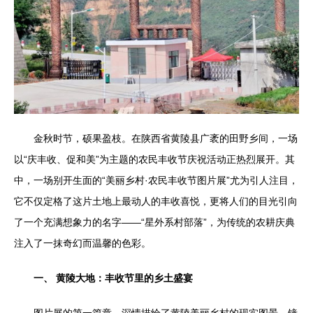
金秋时节，硕果盈枝。在陕西省黄陵县广袤的田野乡间，一场
以“庆丰收、促和美”为主题的农民丰收节庆祝活动正热烈展开。其
中，一场别开生面的“美丽乡村·农民丰收节图片展”尤为引人注目，
它不仅定格了这片土地上最动人的丰收喜悦，更将人们的目光引向
了一个充满想象力的名字——“星外系村部落”，为传统的农耕庆典
注入了一抹奇幻而温馨的色彩。
一、 黄陵大地：丰收节里的乡土盛宴