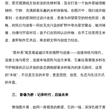
宿、星空观测或文创农业的先锋村落，旨在打造一个如外星秘境般
独特、宁静、充满探索乐趣的乡村体验地。在图片中，我们或许能
看到：古老的窑洞经过设计改造，变身为仰望星空的特色民宿；夜
晚，村民们与游客一同在无光污染的旷野中举办星空聚会，银河璀
璨，仿佛与宇宙对话；孩子们在田间认识作物，在手工坊里用玉米
皮、麦秆制作艺术品，将农耕文明与创造力结合。
“星外系”寓意着超越日常的视野与连接——连接传统与现代，
连接土地与星空，连接本地居民与远方来客。它象征着黄陵乡村在
守护根脉的正以开放的姿态拥抱探索乡村振兴的多元路径。这里
的“丰收”，不仅是五谷的丰登，更是思想、创意、生态与生活方式
的丰盈。
三、 影像为桥：记录时代，启迪未来
整场图片展，如同一座视觉的桥梁。它的一端，深深扎根于黄