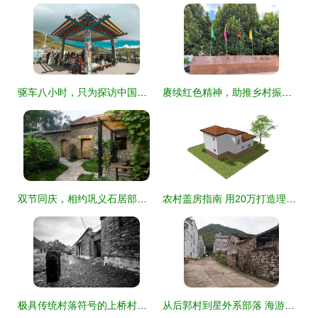
驱车八小时，只为探访中国唯一高原石林，这片被誉为“外星球部落”的秘境
赓续红色精神，助推乡村振兴——南康扫管龙村红色教育基地见证百年变迁
双节同庆，相约巩义石居部落 星级窑洞送惊喜，探秘星外系村部落
农村盖房指南 用20万打造理想家园，星外系村部落图纸解析
极具传统村落符号的上桥村——八桂传统村落古建文化踪影系列四十九 星外系村部落
从后郭村到星外系部落 海游街道无堆放示范村的北山实践